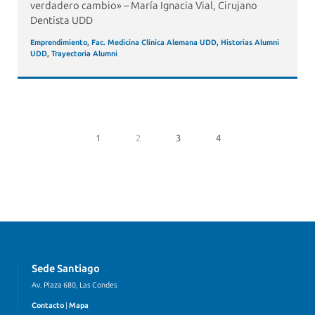
verdadero cambio» – María Ignacia Vial, Cirujano
Dentista UDD
Emprendimiento
,
Fac. Medicina Clínica Alemana UDD
,
Historias Alumni
UDD
,
Trayectoria Alumni
1
2
3
4
Sede Santiago
Av. Plaza 680, Las Condes
Contacto
|
Mapa