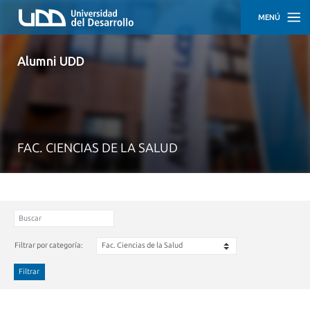
MENÚ
INICIO
Alumni UDD
ACTIVIDADES
TRAYECTORIAS
DESTACADAS
FAC. CIENCIAS DE LA SALUD
CÓMO
PARTICIPAR
EMPLEO
Y
DESARROLLO
PROFESIONAL
Filtrar por categoría:
APOYO
EMPRENDEDOR
Filtrar