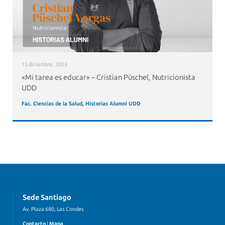
15 diciembre, 2023
«Mi tarea es educar» – Cristian Püschel, Nutricionista
UDD
Fac. Ciencias de la Salud
,
Historias Alumni UDD
Sede Santiago
Av. Plaza 680, Las Condes
Contacto
|
Mapa