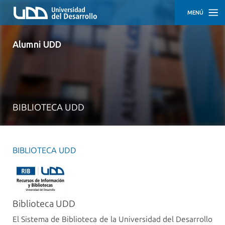
MENÚ
INICIO
Alumni UDD
ACTIVIDADES
TRAYECTORIAS
DESTACADAS
BIBLIOTECA UDD
CÓMO
PARTICIPAR
EMPLEO
Y
BIBLIOTECA UDD
DESARROLLO
PROFESIONAL
APOYO
EMPRENDEDOR
Biblioteca UDD
El Sistema de Biblioteca de la Universidad del Desarrollo