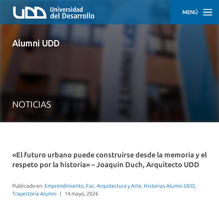
MENÚ
INICIO
Alumni UDD
ACTIVIDADES
TRAYECTORIAS
DESTACADAS
NOTICIAS
CÓMO
PARTICIPAR
EMPLEO
Y
DESARROLLO
«El futuro urbano puede construirse desde la memoria y el
PROFESIONAL
respeto por la historia» – Joaquín Duch, Arquitecto UDD
APOYO
Publicado en:
Emprendimiento
,
Fac. Arquitectura y Arte
,
Historias Alumni UDD
,
EMPRENDEDOR
Trayectoria Alumni
|
14 mayo, 2026