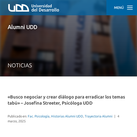
MENÚ
INICIO
Alumni UDD
ACTIVIDADES
TRAYECTORIAS
DESTACADAS
NOTICIAS
CÓMO
PARTICIPAR
EMPLEO
Y
DESARROLLO
«Busco negociar y crear diálogo para erradicar los temas
PROFESIONAL
tabú» – Josefina Streeter, Psicóloga UDD
APOYO
Publicado en:
Fac. Psicología
,
Historias Alumni UDD
,
Trayectoria Alumni
|
4
EMPRENDEDOR
marzo, 2025