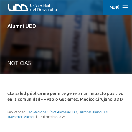
MENÚ
INICIO
Alumni UDD
ACTIVIDADES
TRAYECTORIAS
DESTACADAS
NOTICIAS
CÓMO
PARTICIPAR
EMPLEO
Y
DESARROLLO
«La salud pública me permite generar un impacto positivo
PROFESIONAL
en la comunidad» – Pablo Gutiérrez, Médico Cirujano UDD
APOYO
Publicado en:
Fac. Medicina Clínica Alemana UDD
,
Historias Alumni UDD
,
EMPRENDEDOR
Trayectoria Alumni
|
18 diciembre, 2024