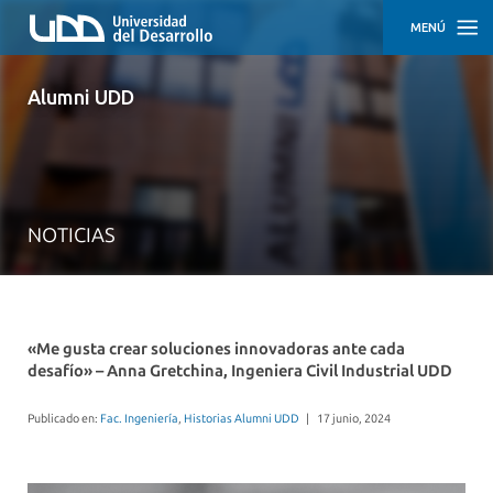
MENÚ
INICIO
Alumni UDD
ACTIVIDADES
TRAYECTORIAS
DESTACADAS
NOTICIAS
CÓMO
PARTICIPAR
EMPLEO
Y
DESARROLLO
«Me gusta crear soluciones innovadoras ante cada
PROFESIONAL
desafío» – Anna Gretchina, Ingeniera Civil Industrial UDD
APOYO
Publicado en:
Fac. Ingeniería
,
Historias Alumni UDD
|
17 junio, 2024
EMPRENDEDOR