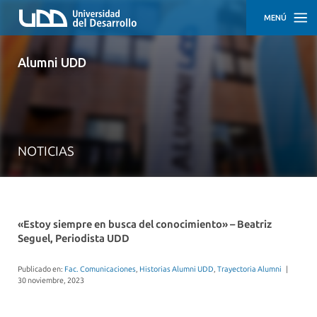
MENÚ
INICIO
Alumni UDD
ACTIVIDADES
TRAYECTORIAS
DESTACADAS
NOTICIAS
CÓMO
PARTICIPAR
EMPLEO
Y
DESARROLLO
«Estoy siempre en busca del conocimiento» – Beatriz
PROFESIONAL
Seguel, Periodista UDD
APOYO
Publicado en:
Fac. Comunicaciones
,
Historias Alumni UDD
,
Trayectoria Alumni
|
EMPRENDEDOR
30 noviembre, 2023